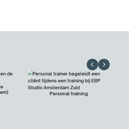
ie
dem)
Personal training